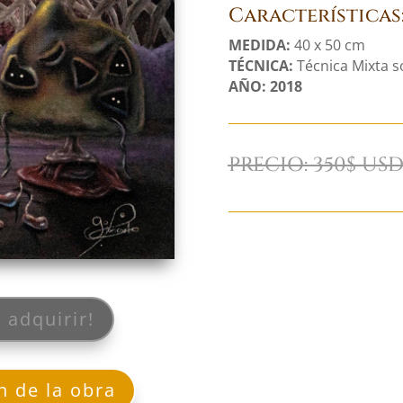
Características
MEDIDA:
40 x 50 cm
TÉCNICA:
Técnica Mixta so
AÑO: 2018
PRECIO: 350$ US
 adquirir!
n de la obra