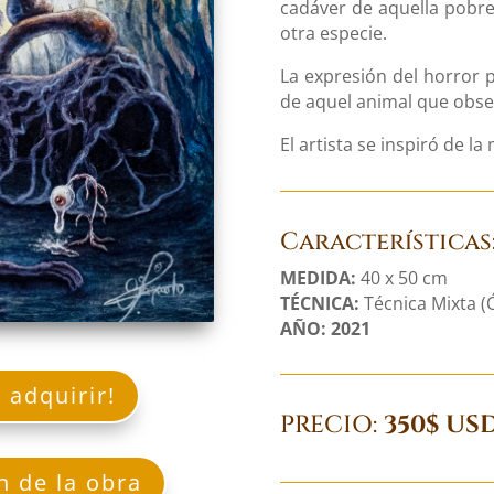
cadáver de aquella pobre
otra especie.
La expresión del horror 
de aquel animal que obse
El artista se inspiró de la
Características
MEDIDA:
40 x 50 cm
TÉCNICA:
Técnica Mixta (Ó
AÑO: 2021
 adquirir!
PRECIO:
350$ US
n de la obra